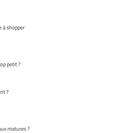
e à shopper
op petit ?
?
nt ?
eaux matures ?