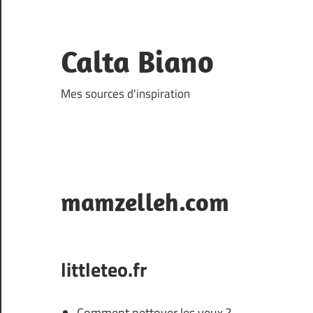
Skip
to
content
Calta Biano
Mes sources d'inspiration
mamzelleh.com
littleteo.fr
Comment nettoyer les yeux ?